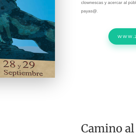
clownescas y acercar al públi
payas@.
WWW.Z
Camino al