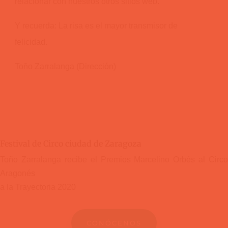
relacionar con nuestros otros sitios web.
Y recuerda: La risa es el mayor transmisor de
felicidad.
Toño Zarralanga (Dirección)
Festival de Circo ciudad de Zaragoza
Toño Zarralanga recibe el
Premios Marcelino Orbés al Circo
Aragonés
a la Trayectoria 2020
CONÓCENOS