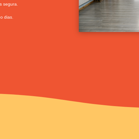
s segura.
o dias.