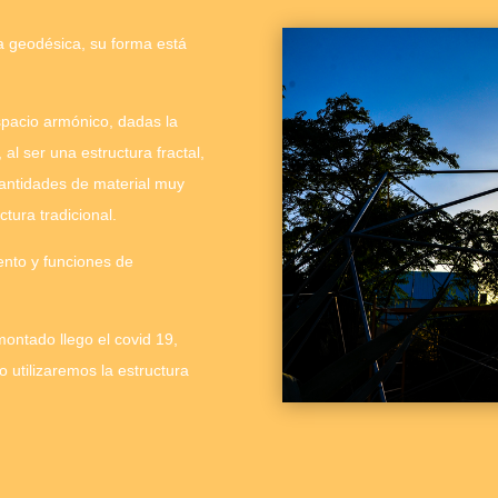
 geodésica, su forma está
spacio armónico, dadas la
al ser una estructura fractal,
antidades de material muy
ctura tradicional.
nto y funciones de
montado llego el
covid
19,
 utilizaremos la
estructura